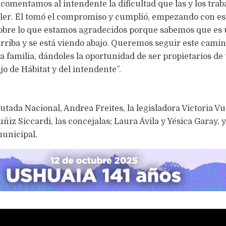
e comentamos al intendente la dificultad que las y los tra
uiler. Él tomó el compromiso y cumplió, empezando con es
sobre lo que estamos agradecidos porque sabemos que es
arriba y se está viendo abajo. Queremos seguir este cami
 la familia, dándoles la oportunidad de ser propietarios de 
ajo de Hábitat y del intendente”.
tada Nacional, Andrea Freites, la legisladora Victoria Vuo
ñiz Siccardi, las concejalas; Laura Ávila y Yésica Garay, y
municipal.