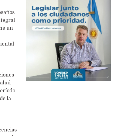
esafíos
ntegral
one un
mental
ciones
salud
período
de la
cencias