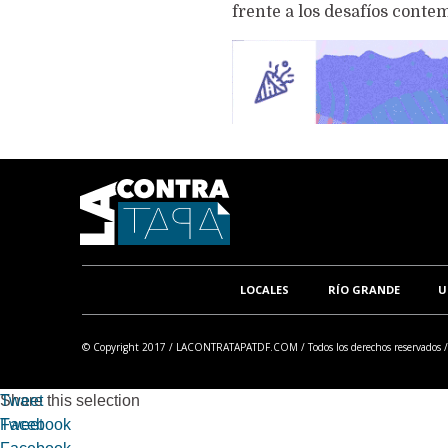
frente a los desafíos cont
LOCALES
RÍO GRANDE
U
© Copyright 2017 /
LACONTRATAPATDF.COM
/ Todos los derechos reservados 
Tweet
Share this selection
Facebook
Tweet