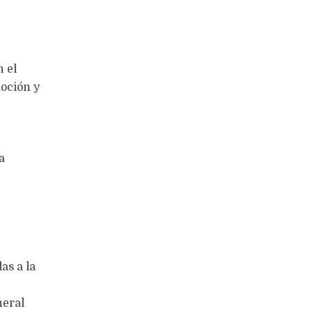
n el
moción y
a
as a la
neral