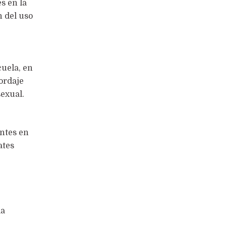
s en la
n del uso
cuela, en
ordaje
sexual.
entes en
ates
la