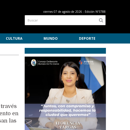
viernes 07 de agosto de 2026
- Edición Nº3788
CULTURA
MUNDO
DEPORTE
 través
ento en
san las