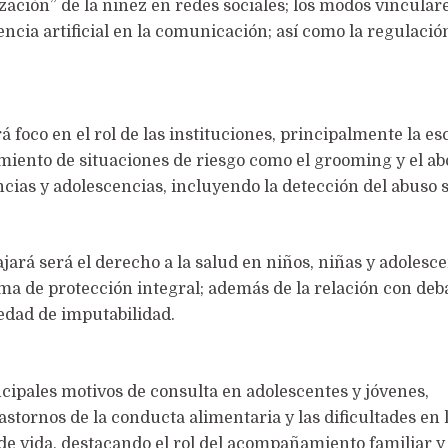
zación” de la niñez en redes sociales; los modos vinculare
igencia artificial en la comunicación; así como la regulació
á foco en el rol de las instituciones, principalmente la es
miento de situaciones de riesgo como el grooming y el ab
ancias y adolescencias, incluyendo la detección del abuso 
ajará será el derecho a la salud en niños, niñas y adolesc
ma de protección integral; además de la relación con deb
 edad de imputabilidad.
cipales motivos de consulta en adolescentes y jóvenes,
astornos de la conducta alimentaria y las dificultades en 
de vida, destacando el rol del acompañamiento familiar y