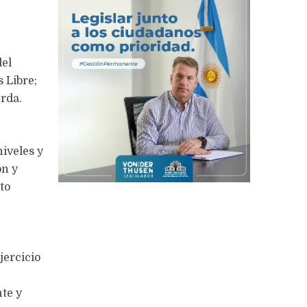
del
 Libre;
erda.
niveles y
ón y
to
jercicio
nte y