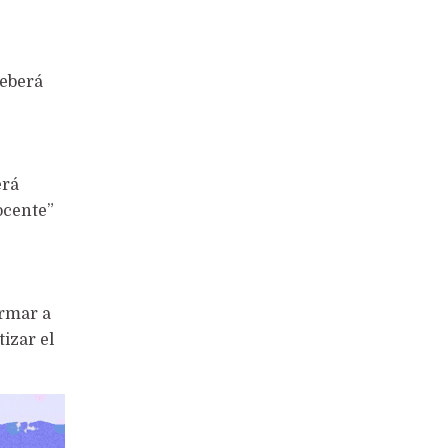
deberá
erá
ocente”
ormar a
izar el