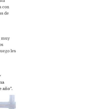
stá
a con
as de
de muy
os
luego les
y
ma
e año”.