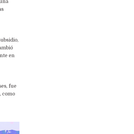
 una
as
subsidio,
cambió
ente en
es, fue
s, como