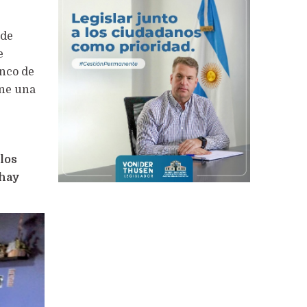
 de
e
anco de
ene una
los
 hay