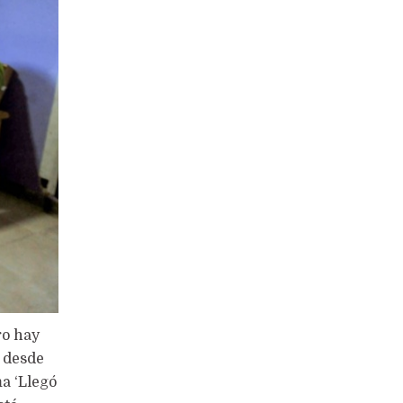
ro hay
e desde
a ‘Llegó