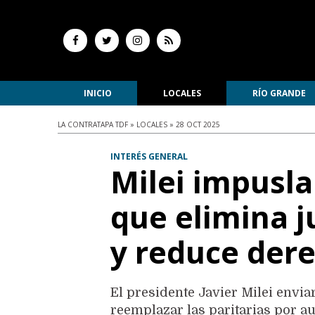
INICIO
LOCALES
RÍO GRANDE
LA CONTRATAPA TDF » LOCALES » 28 OCT 2025
INTERÉS GENERAL
Milei impusla
que elimina ju
y reduce dere
El presidente Javier Milei envi
reemplazar las paritarias por au