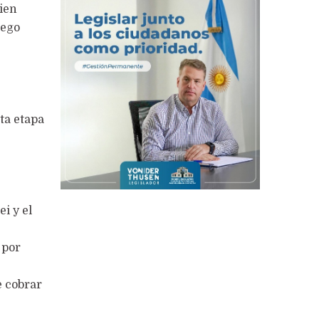
bien
uego
sta etapa
i y el
n
por
e cobrar