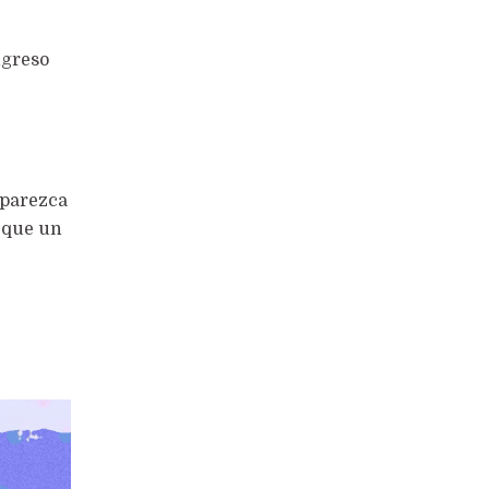
ngreso
e
 parezca
 que un