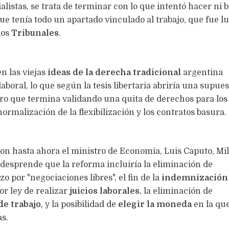
ialistas, se trata de terminar con lo que intentó hacer ni 
que tenía todo un apartado vinculado al trabajo, que fue l
los
Tribunales
.
en las viejas
ideas de la derecha tradicional
argentina
aboral, lo que según la tesis libertaria abriría una supue
ero que termina validando una quita de derechos para los
ormalización de la flexibilización y los contratos basura.
ron hasta ahora el ministro de Economía, Luis Caputo, Mile
desprende que la reforma incluiría la eliminación de
o por "negociaciones libres", el fin de la
indemnizació
or ley de realizar
juicios laborales
, la eliminación de
de trabajo
, y la posibilidad de
elegir la moneda
en la qu
as.