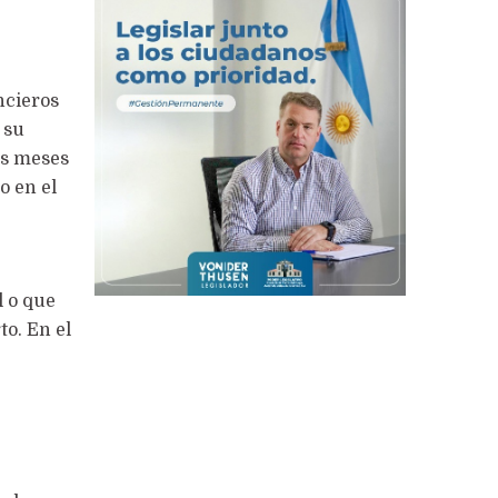
ncieros
 su
os meses
o en el
l o que
to. En el