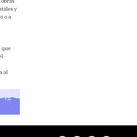
r obras
atales y
o o a
, que
el
a al