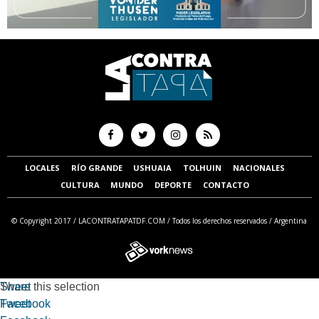
LOCALES
RÍO GRANDE
USHUAIA
TOLHUIN
NACIONALES
CULTURA
MUNDO
DEPORTE
CONTACTO
© Copyright 2017 /
LACONTRATAPATDF.COM
/ Todos los derechos reservados / Argentina
Tweet
Share this selection
Facebook
Tweet