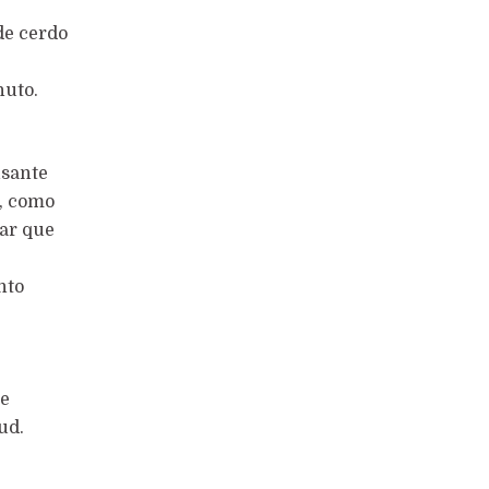
de cerdo
nuto.
usante
s, como
car que
nto
de
ud.