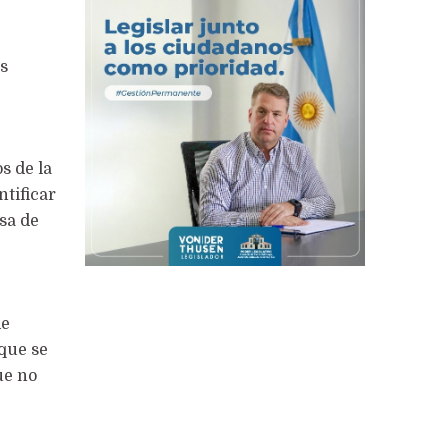
os
s de la
ntificar
sa de
de
que se
ue no