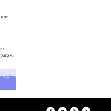
n una
para
para el