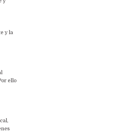
e y
e y la
al
or ello
cal,
enes