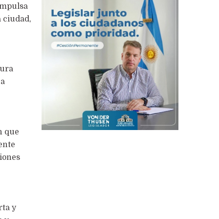
mpulsa
 ciudad,
tura
 a
n que
ente
ciones
rta y