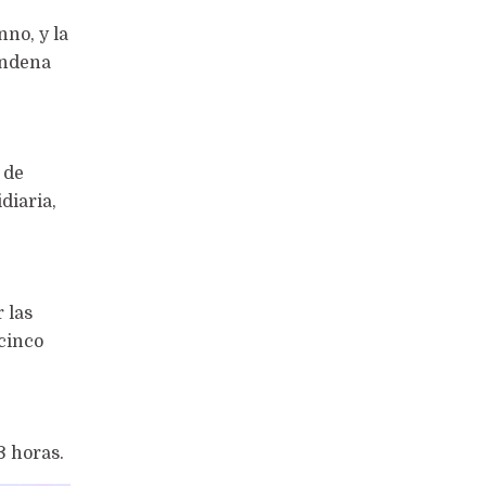
nno, y la
ondena
 de
diaria,
 las
cinco
3 horas.