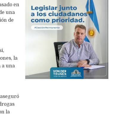
pasado en
 de una
ión de
i,
ones, la
a a una
y aseguró
 drogas
on la