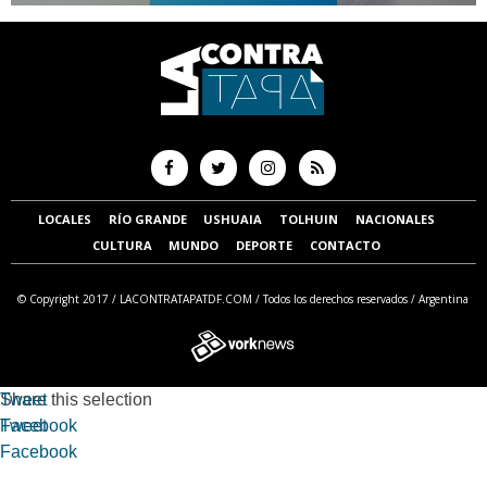
LOCALES
RÍO GRANDE
USHUAIA
TOLHUIN
NACIONALES
CULTURA
MUNDO
DEPORTE
CONTACTO
© Copyright 2017 /
LACONTRATAPATDF.COM
/ Todos los derechos reservados / Argentina
Tweet
Share this selection
Facebook
Tweet
Facebook