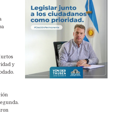
a
ba
Hurtos
ridad y
rodado.
ción
Segunda.
aron