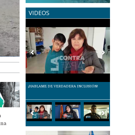
VIDEOS
¡HABLAME DE VERDADERA INCLUSIÓN!
“ME LLEGÓ L
FIGURANDO 
DENUNCIÓ 
a
una