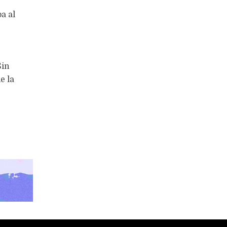
a al
Sin
e la