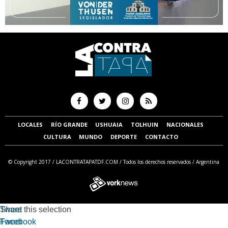
LOCALES
RÍO GRANDE
USHUAIA
TOLHUIN
NACIONALES
CULTURA
MUNDO
DEPORTE
CONTACTO
© Copyright 2017 /
LACONTRATAPATDF.COM
/ Todos los derechos reservados / Argentina
Tweet
Share this selection
Facebook
Tweet