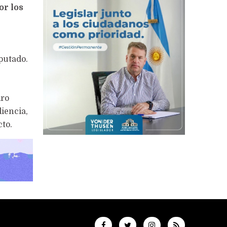
or los
mputado.
dro
iencia,
to.