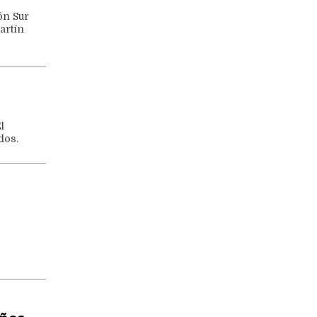
ón Sur
artín
l
dos.