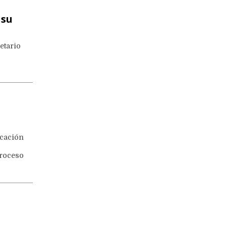
 su
etario
icación
proceso