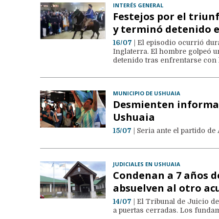
INTERÉS GENERAL
Festejos por el triun
y terminó detenido 
16/07
| El episodio ocurrió dur
Inglaterra. El hombre golpeó u
detenido tras enfrentarse con l
MUNICIPIO DE USHUAIA
Desmienten informac
Ushuaia
15/07
| Seria ante el partido de
JUDICIALES EN USHUAIA
Condenan a 7 años de
absuelven al otro a
14/07
| El Tribunal de Juicio de
a puertas cerradas. Los fundam