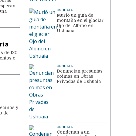
 Obras
esperan
USHUAIA
 Una
Murió un guía de
montaña en el glaciar
Ojo del Albino en
Ushuaia
aria
ás de 130
entos e
USHUAIA
Denuncian presuntas
coimas en Obras
Privadas de Ushuaia
e
vecinos y
o de
USHUAIA
Condenan a un