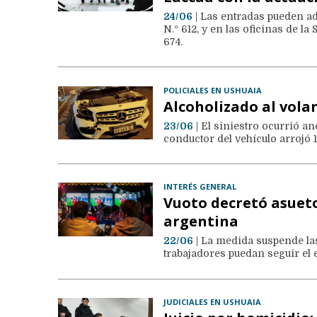
24/06
| Las entradas pueden a
N.º 612, y en las oficinas de l
674.
POLICIALES EN USHUAIA
Alcoholizado al vola
23/06
| El siniestro ocurrió a
conductor del vehículo arrojó 1
INTERÉS GENERAL
Vuoto decretó asueto
argentina
22/06
| La medida suspende las
trabajadores puedan seguir el 
JUDICIALES EN USHUAIA