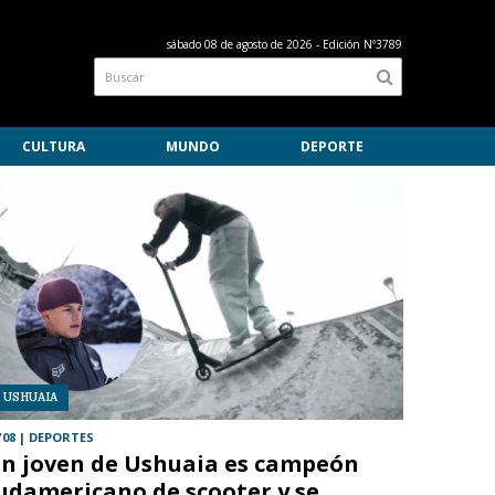
sábado 08 de agosto de 2026
- Edición Nº3789
CULTURA
MUNDO
DEPORTE
USHUAIA
/08
| DEPORTES
n joven de Ushuaia es campeón
udamericano de scooter y se