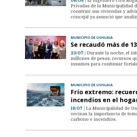
06/08
| El ingeniero civil Mig
Privadas de la Municipalidad 
construir sus viviendas y advi
concejal ya anunció que analiz
MUNICIPIO DE USHUAIA
Se recaudó más de 1
23/07
| Durante la noche, el i
millones de pesos, recursos q
insumos para continuar fortalec
MUNICIPIO DE USHUAIA
Frío extremo: recuer
incendios en el hoga
18/07
| La Municipalidad de Ush
vecinas la importancia de tom
carbono e incendios.