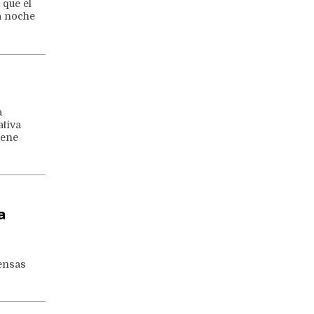
 que el
a noche
a
ativa
iene
a
tensas