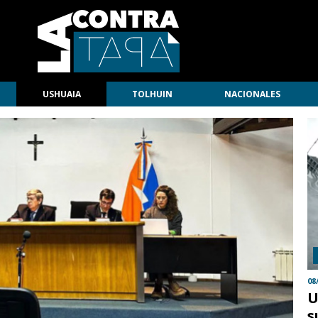
USHUAIA
TOLHUIN
NACIONALES
08
U
s