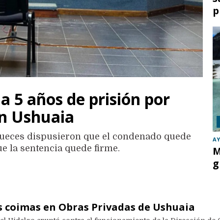
p
 5 años de prisión por
en Ushuaia
os jueces dispusieron que el condenado quede
AY
e la sentencia quede firme.
M
g
 coimas en Obras Privadas de Ushuaia