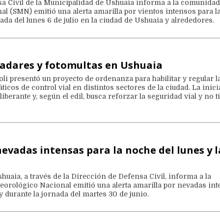
a Civil de la Municipalidad de Ushuaia informa a la comunidad
l (SMN) emitió una alerta amarilla por vientos intensos para l
da del lunes 6 de julio en la ciudad de Ushuaia y alrededores.
radares y fotomultas en Ushuaia
loli presentó un proyecto de ordenanza para habilitar y regular l
icos de control vial en distintos sectores de la ciudad. La inici
iberante y, según el edil, busca reforzar la seguridad vial y no t
nevadas intensas para la noche del lunes y l
huaia, a través de la Dirección de Defensa Civil, informa a la
eorológico Nacional emitió una alerta amarilla por nevadas in
y durante la jornada del martes 30 de junio.