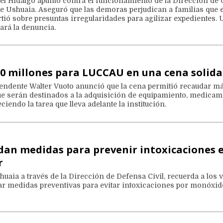
uel Hidalgo apuntó contra el funcionamiento de la Dirección de
de Ushuaia. Aseguró que las demoras perjudican a familias que 
rtió sobre presuntas irregularidades para agilizar expedientes.
ará la denuncia.
30 millones para LUCCAU en una cena solid
ntendente Walter Vuoto anunció que la cena permitió recaudar m
ue serán destinados a la adquisición de equipamiento, medicam
iendo la tarea que lleva adelante la institución.
dan medidas para prevenir intoxicaciones 
r
uaia a través de la Dirección de Defensa Civil, recuerda a los 
ar medidas preventivas para evitar intoxicaciones por monóxid